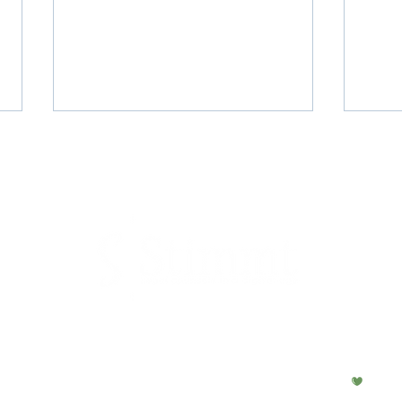
Blauw-uitspraak: Hoe ver reikt
Moet
het instructierecht onder AVG?
ontw
veili
11 - 2025 Stimmt B.V.
Made with in Rot