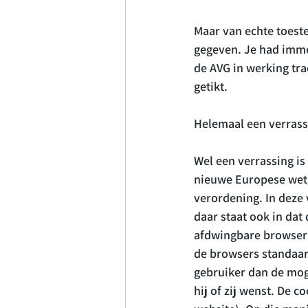
Maar van echte toeste
gegeven. Je had imme
de AVG in werking tr
getikt.

Helemaal een verrassin
Wel een verrassing is
nieuwe Europese wetg
verordening. In deze 
daar staat ook in da
afdwingbare browseri
de browsers standaard
gebruiker dan de moge
hij of zij wenst. De 