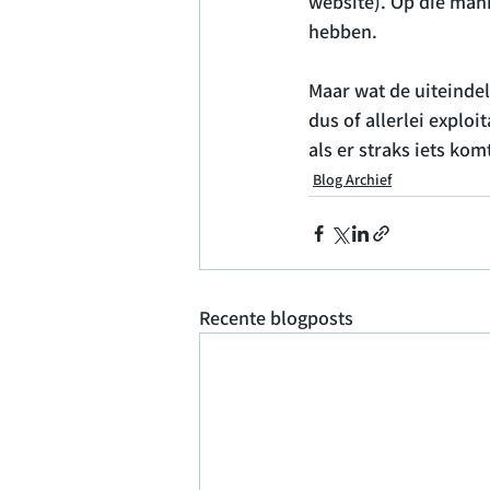
website). Op die man
hebben.

Maar wat de uiteindel
dus of allerlei explo
als er straks iets ko
Blog Archief
Recente blogposts