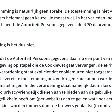
mming is natuurlijk geen sprake. De toestemming is niet vr
rs helemaal geen keuze. Je moest wel. In het verleden -no
ad- heeft de Autoriteit Persoonsgegevens de NPO daarvoor 
g is het dus niet.

 dat de Autoriteit Persoonsgegevens daar nu een punt van 
eving op stapel die de Cookiewet gaat vervangen: de ePri
verordening staat expliciet dat cookiemuren niet toegestaa
t de vereiste toestemming ook verkregen zou kunnen worde
nstellingen. In die verordening staat namelijk dat makers
 privacyvriendelijk dienen aan te bieden aan de gebruiker
lijkheid heeft om (per website) aan te geven wat voor een
cookies worden immers door de browers geplaatst (in opdra