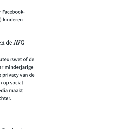
r Facebook-
) kinderen 
 en de AVG
uteurswet of de 
r minderjarige 
 privacy van de 
 op social 
edia maakt 