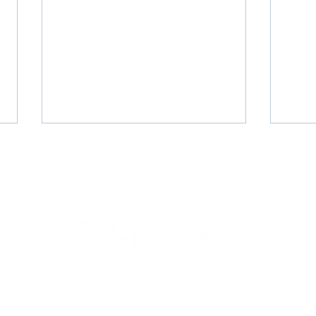
Blauw-uitspraak: Hoe ver reikt
Moet
het instructierecht onder AVG?
ontw
veili