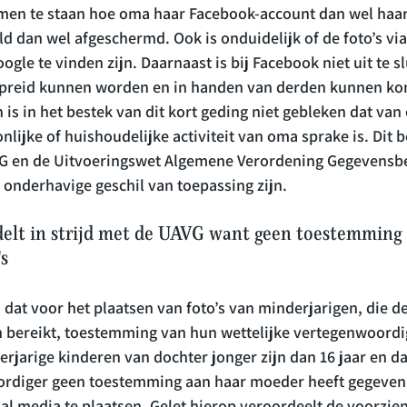
en te staan hoe oma haar Facebook-account dan wel haar 
ld dan wel afgeschermd. Ook is onduidelijk of de foto’s via
le te vinden zijn. Daarnaast is bij Facebook niet uit te sl
rspreid kunnen worden en in handen van derden kunnen ko
s in het bestek van dit kort geding niet gebleken dat van 
nlijke of huishoudelijke activiteit van oma sprake is. Dit b
VG en de Uitvoeringswet Algemene Verordening Gegevensb
elt in strijd met de UAVG want geen toestemming 
's
 dat voor het plaatsen van foto’s van minderjarigen, die de 
 bereikt, toestemming van hun wettelijke vertegenwoordige
erjarige kinderen van dochter jonger zijn dan 16 jaar en da
ordiger geen toestemming aan haar moeder heeft gegeven 
al media te plaatsen. Gelet hierop veroordeelt de voorzie