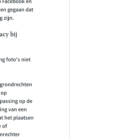
op Facebook en 
den gegaan dat 
acy bij 
g foto's niet 
grondrechten 
 op 
passing op de 
ing van een 
at het plaatsen 
 of 
enrechter 