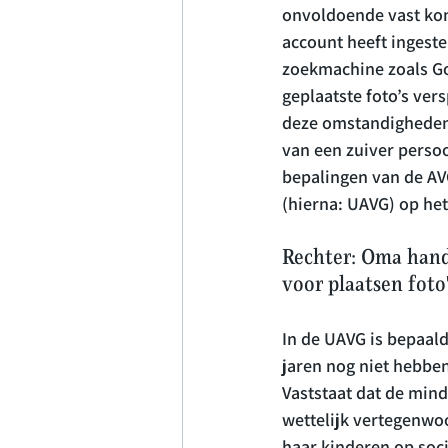
onvoldoende vast kom
account heeft ingeste
zoekmachine zoals Goog
geplaatste foto’s ve
deze omstandigheden i
van een zuiver persoo
bepalingen van de A
Rechter: Oma hand
voor plaatsen foto
In de UAVG is bepaald
jaren nog niet hebben
Vaststaat dat de mind
wettelijk vertegenwo
haar kinderen op soci