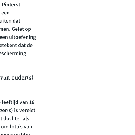
Pinterst-
 een 
uiten dat 
men. Gelet op 
een uitoefening 
etekent dat de 
escherming 
van ouder(s) 
leeftijd van 16 
r(s) is vereist. 
t dochter als 
om foto’s van 
ningenrechter 