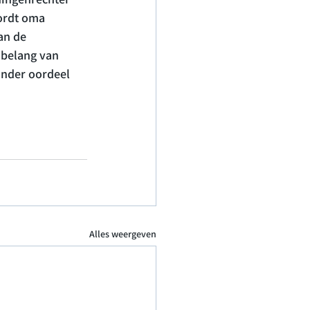
ordt oma 
an de 
 belang van 
ander oordeel 
Alles weergeven