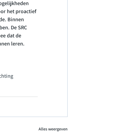
ogelijkheden 
or het proactief 
de. Binnen 
bben. De SRC 
ee dat de 
nen leren.

hting 
Alles weergeven