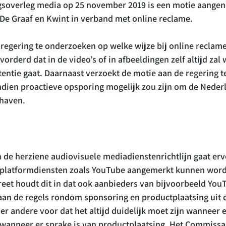
gsoverleg media op 25 november 2019 is een motie aange
De Graaf en Kwint in verband met online reclame.

regering te onderzoeken op welke wijze bij online reclame
rderd dat in de video’s of in afbeeldingen zelf altijd zal
entie gaat. Daarnaast verzoekt de motie aan de regering 
indien proactieve opsporing mogelijk zou zijn om de Neder
 de herziene audiovisuele mediadienstenrichtlijn gaat erv
platformdiensten zoals YouTube aangemerkt kunnen worde
eet houdt dit in dat ook aanbieders van bijvoorbeeld You
an de regels rondom sponsoring en productplaatsing uit 
er andere voor dat het altijd duidelijk moet zijn wanneer 
wanneer er sprake is van productplaatsing. Het Commissar