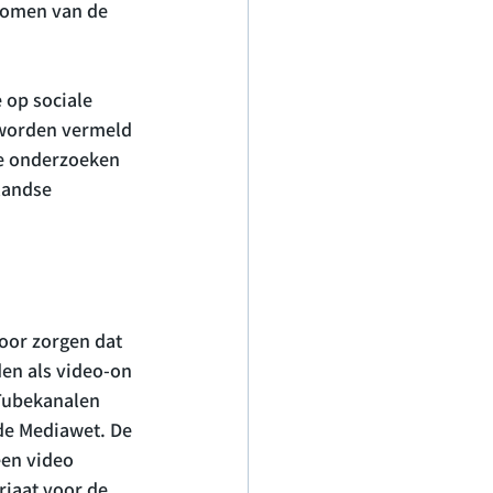
nomen van de 
 op sociale 
 worden vermeld 
te onderzoeken 
landse 
oor zorgen dat 
n als video-on 
Tubekanalen 
de Mediawet. De 
een video 
iaat voor de 