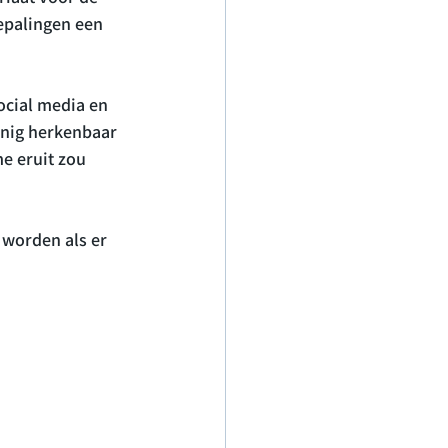
epalingen een 
ocial media en 
anig herkenbaar 
e eruit zou 
 worden als er 