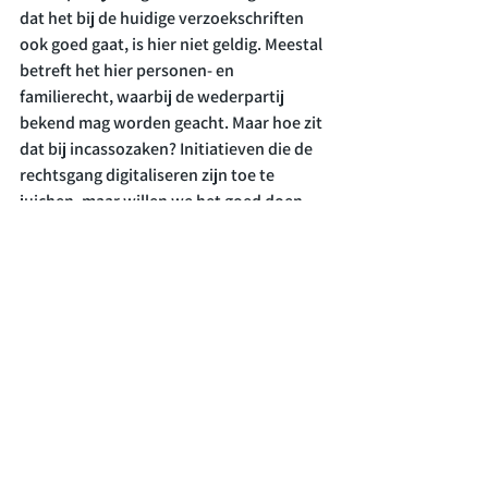
dat het bij de huidige verzoekschriften 
ook goed gaat, is hier niet geldig. Meestal 
betreft het hier personen- en 
familierecht, waarbij de wederpartij 
bekend mag worden geacht. Maar hoe zit 
dat bij incassozaken? Initiatieven die de 
rechtsgang digitaliseren zijn toe te 
juichen, maar willen we het goed doen, 
dan zullen we moeten leren van onze 
fouten in het verleden. We moeten er 
voor oppassen dat we niet het kind met 
het badwater weggooien en de 
problemen veroorzaken die we nu juist 
probeerden op te lossen.

Download hier de tekst van het 