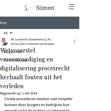
Post
All
Mr. Lennert D. Ouwerkerk (LL.M.)
All
20 nov 2013
3 minuten om te lezen
Wetsvoorstel
Blog Archief
vereenvoudiging en
Stimmt Nieuws
digitalisering procesrecht
herhaalt fouten uit het
verleden
Bijgewerkt op:
1 okt 2024
Civiele procedures moeten veel simpeler 
kunnen door burgers en bedrijven hun 
procedure bij de rechter via internet te 