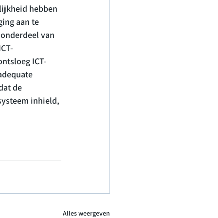
lijkheid hebben 
ing aan te 
 onderdeel van 
ICT-
ontsloeg ICT-
adequate 
dat de 
ysteem inhield, 
Alles weergeven