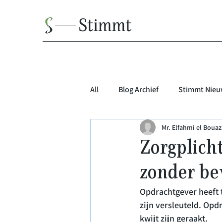
All
Blog Archief
Stimmt Nieu
Mr. Elfahmi el Bouaza
Zorgplich
zonder be
Opdrachtgever heeft 
zijn versleuteld. Opd
kwijt zijn geraakt.