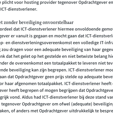
e plicht voor hosting provider tegenover Opdrachtgever en
 ICT-dienstverlener.
et zonder beveiliging onvoorstelbaar
oordeel dat ICT-dienstverlener hiermee onvoldoende gemot
ever er vanuit is gegaan en mocht gaan dat ICT-dienstverle
p- en dienstverleningsovereenkomst een volledige IT-infr
g zou dragen voor een adequate beveiliging van haar gegev
k dat het gelet op het gestelde en niet betwiste belang hi
nder de overeenkomst een totaalpakket te leveren niet tev
nde beveiliging kan zijn begrepen. ICT-dienstverlener moc
an dat Opdrachtgever geen prijs stelde op adequate beveil
r haar afgenomen totaalpakket. ICT-dienstverlener heeft o
gever heeft begrepen of mogen begrijpen dat Opdrachtgeve
grijk vond. Aldus had ICT-dienstverlener bij deze stand va
 tegenover Opdrachtgever om ofwel (adequate) beveiligin
aken, of anders met Opdrachtgever uitdrukkelijk te bespre