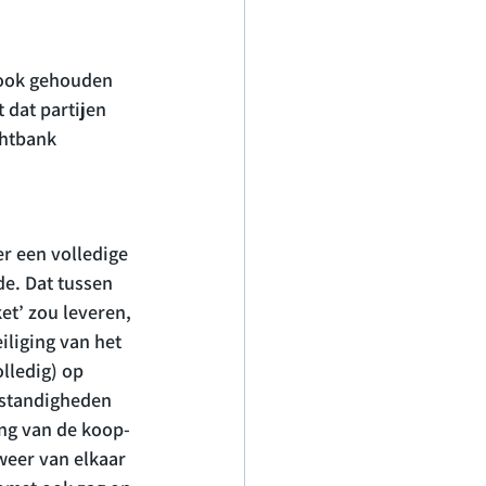
 ook gehouden 
 dat partijen 
chtbank 
r een volledige 
e. Dat tussen 
et’ zou leveren, 
iliging van het 
lledig) op 
mstandigheden 
ng van de koop- 
eer van elkaar 