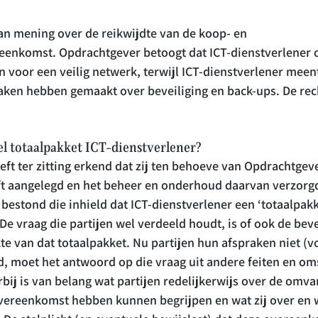
van mening over de reikwijdte van de koop- en 
eenkomst. Opdrachtgever betoogt dat ICT-dienstverlener
 voor een veilig netwerk, terwijl ICT-dienstverlener meent
raken hebben gemaakt over beveiliging en back-ups. De re
el totaalpakket ICT-dienstverlener?
eft ter zitting erkend dat zij ten behoeve van Opdrachtgeve
eft aangelegd en het beheer en onderhoud daarvan verzorgd
 bestond die inhield dat ICT-dienstverlener een ‘totaalpakk
. De vraag die partijen wel verdeeld houdt, is of ook de beve
e van dat totaalpakket. Nu partijen hun afspraken niet (vo
d, moet het antwoord op die vraag uit andere feiten en o
bij is van belang wat partijen redelijkerwijs over de omva
vereenkomst hebben kunnen begrijpen en wat zij over en w