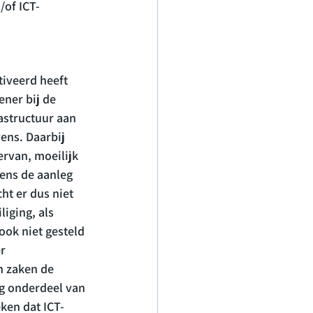
/of ICT-
iveerd heeft 
ner bij de 
astructuur aan 
ens. Daarbij 
ervan, moeilijk 
ens de aanleg 
ht er dus niet 
iging, als 
ok niet gesteld 
r 
n zaken de 
g onderdeel van 
ken dat ICT-