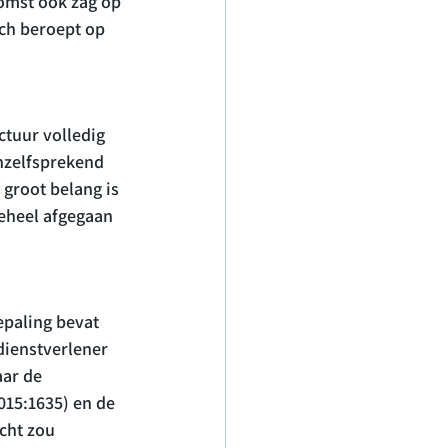
omst ook zag op 
ch beroept op 
ctuur volledig 
nzelfsprekend 
groot belang is 
eheel afgegaan 
paling bevat 
dienstverlener 
aar de 
15:1635) en de 
cht zou 