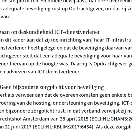
De stelplicht (en eventuele bewijslast) dat deze overeenk
 adequate beveiliging rust op Opdrachtgever, omdat zij zi
rvan.
gaan op deskundigheid ICT-dienstverlener
 dit kader aan dat zij (de inrichting van) haar IT-infrastru
nstverlener heeft gelegd en dat de beveiliging daarvan va
chtgever stelt dat een adequate beveiliging voor haar van 
ener hiervan op de hoogte was. Daarbij is Opdrachtgever g
en adviezen van ICT-dienstverlener.
Geen bijzondere zorgplicht voor beveiliging
oert als verweer aan dat de overeenkomsten geen enkele be
voering van de hosting, ondersteuning en beveiliging. ICT-
n bijzondere zorgplicht rust. In dat verband verwijst zij n
erechtshof Amsterdam van 28 april 2015 (ECLI:NL:GHAMS:20
 21 juni 2017 (ECLI:NL:RBLIM:2017:6454). Als deze zorgpli